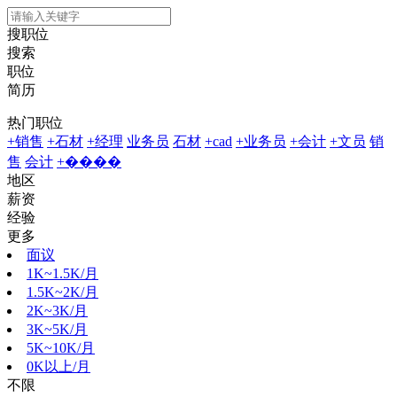
搜职位
搜索
职位
简历
热门职位
+销售
+石材
+经理
业务员
石材
+cad
+业务员
+会计
+文员
销
售
会计
+����
地区
薪资
经验
更多
面议
1K~1.5K/月
1.5K~2K/月
2K~3K/月
3K~5K/月
5K~10K/月
0K以上/月
不限