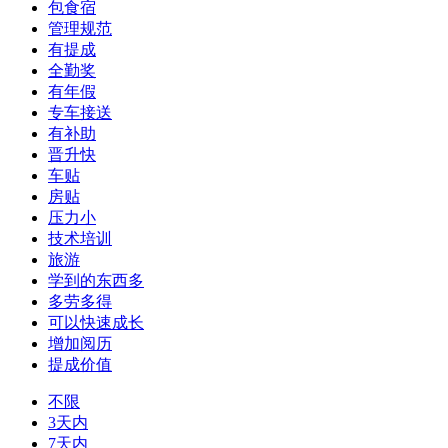
包食宿
管理规范
有提成
全勤奖
有年假
专车接送
有补助
晋升快
车贴
房贴
压力小
技术培训
旅游
学到的东西多
多劳多得
可以快速成长
增加阅历
提成价值
不限
3天内
7天内