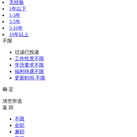
无经验
1年以下
1-3年
3-5年
5-10年
10年以上
不限
过滤已投递
工作性质
不限
学历要求
不限
福利待遇
不限
更新时间
不限
确 定
清空所选
返 回
不限
全职
兼职