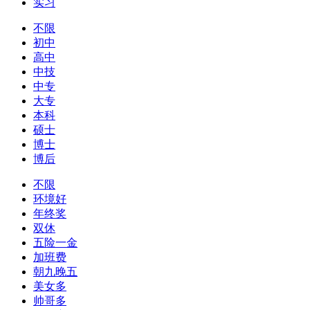
实习
不限
初中
高中
中技
中专
大专
本科
硕士
博士
博后
不限
环境好
年终奖
双休
五险一金
加班费
朝九晚五
美女多
帅哥多