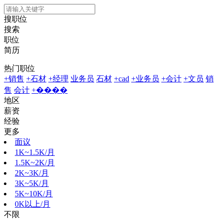
搜职位
搜索
职位
简历
热门职位
+销售
+石材
+经理
业务员
石材
+cad
+业务员
+会计
+文员
销
售
会计
+����
地区
薪资
经验
更多
面议
1K~1.5K/月
1.5K~2K/月
2K~3K/月
3K~5K/月
5K~10K/月
0K以上/月
不限