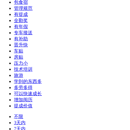
包食宿
管理规范
有提成
全勤奖
有年假
专车接送
有补助
晋升快
车贴
房贴
压力小
技术培训
旅游
学到的东西多
多劳多得
可以快速成长
增加阅历
提成价值
不限
3天内
7天内