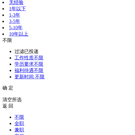
无经验
1年以下
1-3年
3-5年
5-10年
10年以上
不限
过滤已投递
工作性质
不限
学历要求
不限
福利待遇
不限
更新时间
不限
确 定
清空所选
返 回
不限
全职
兼职