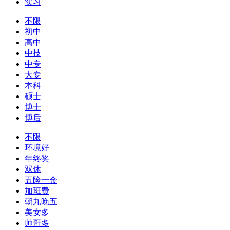
实习
不限
初中
高中
中技
中专
大专
本科
硕士
博士
博后
不限
环境好
年终奖
双休
五险一金
加班费
朝九晚五
美女多
帅哥多