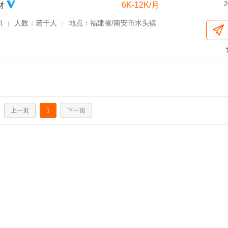
2
6K-12K/月
材
职
人数：若干人
地点：福建省/南安市水头镇
|
|
上一页
1
下一页