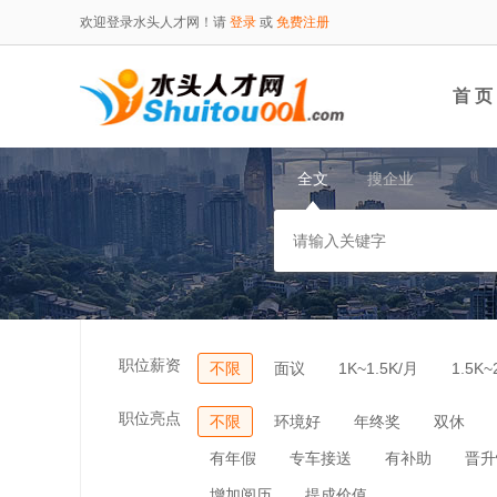
欢迎登录水头人才网！请
登录
或
免费注册
首 页
全文
搜企业
职位薪资
不限
面议
1K~1.5K/月
1.5K~
职位亮点
不限
环境好
年终奖
双休
有年假
专车接送
有补助
晋升
增加阅历
提成价值