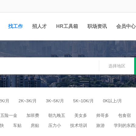
找工作
招人才
HR工具箱
职场资讯
会员中心
选择地区
2K/月
2K~3K/月
3K~5K/月
5K~10K/月
0K以上/月
五险一金
加班费
朝九晚五
美女多
帅哥多
包食宿
快
车贴
房贴
压力小
技术培训
旅游
学到的东西