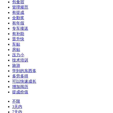
包食宿
管理规范
有提成
全勤奖
有年假
专车接送
有补助
晋升快
车贴
房贴
压力小
技术培训
旅游
学到的东西多
多劳多得
可以快速成长
增加阅历
提成价值
不限
3天内
7天内