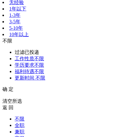
无经验
1年以下
1-3年
3-5年
5-10年
10年以上
不限
过滤已投递
工作性质
不限
学历要求
不限
福利待遇
不限
更新时间
不限
确 定
清空所选
返 回
不限
全职
兼职