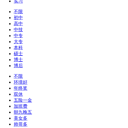
实习
不限
初中
高中
中技
中专
大专
本科
硕士
博士
博后
不限
环境好
年终奖
双休
五险一金
加班费
朝九晚五
美女多
帅哥多