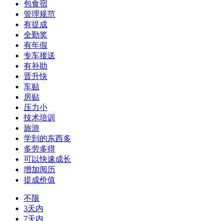
包食宿
管理规范
有提成
全勤奖
有年假
专车接送
有补助
晋升快
车贴
房贴
压力小
技术培训
旅游
学到的东西多
多劳多得
可以快速成长
增加阅历
提成价值
不限
3天内
7天内