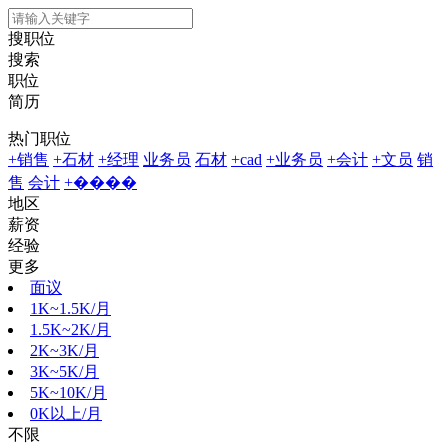
搜职位
搜索
职位
简历
热门职位
+销售
+石材
+经理
业务员
石材
+cad
+业务员
+会计
+文员
销
售
会计
+����
地区
薪资
经验
更多
面议
1K~1.5K/月
1.5K~2K/月
2K~3K/月
3K~5K/月
5K~10K/月
0K以上/月
不限