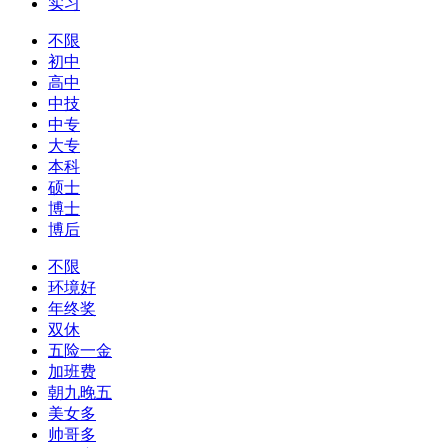
实习
不限
初中
高中
中技
中专
大专
本科
硕士
博士
博后
不限
环境好
年终奖
双休
五险一金
加班费
朝九晚五
美女多
帅哥多