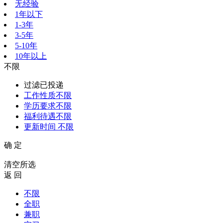
无经验
1年以下
1-3年
3-5年
5-10年
10年以上
不限
过滤已投递
工作性质
不限
学历要求
不限
福利待遇
不限
更新时间
不限
确 定
清空所选
返 回
不限
全职
兼职