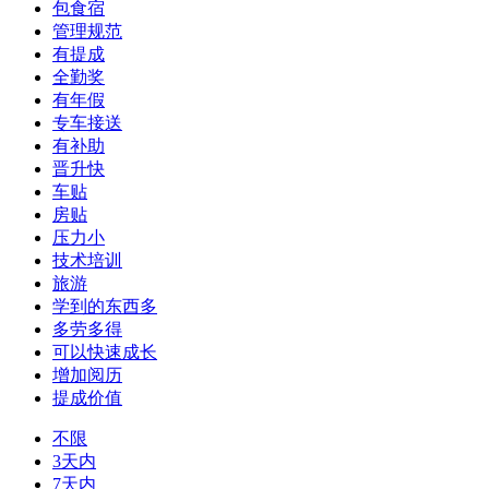
包食宿
管理规范
有提成
全勤奖
有年假
专车接送
有补助
晋升快
车贴
房贴
压力小
技术培训
旅游
学到的东西多
多劳多得
可以快速成长
增加阅历
提成价值
不限
3天内
7天内