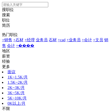
搜职位
搜索
职位
简历
热门职位
+销售
+石材
+经理
业务员
石材
+cad
+业务员
+会计
+文员
销
售
会计
+����
地区
薪资
经验
更多
面议
1K~1.5K/月
1.5K~2K/月
2K~3K/月
3K~5K/月
5K~10K/月
0K以上/月
不限