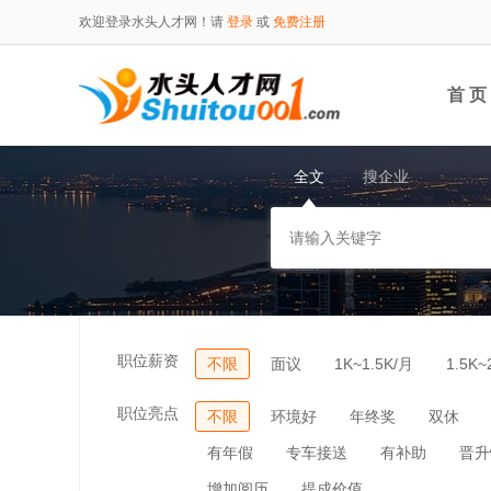
欢迎登录水头人才网！请
登录
或
免费注册
首 页
全文
搜企业
职位薪资
不限
面议
1K~1.5K/月
1.5K~
职位亮点
不限
环境好
年终奖
双休
有年假
专车接送
有补助
晋升
增加阅历
提成价值