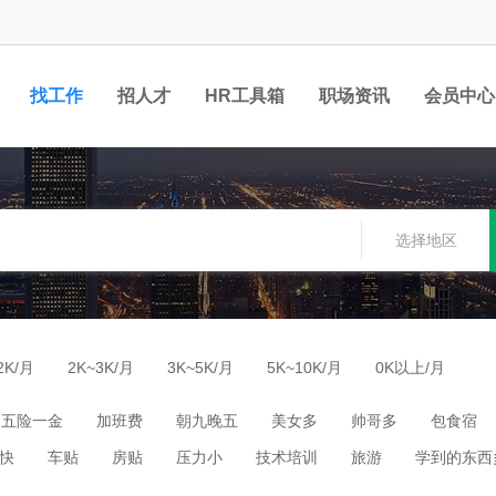
找工作
招人才
HR工具箱
职场资讯
会员中心
选择地区
2K/月
2K~3K/月
3K~5K/月
5K~10K/月
0K以上/月
五险一金
加班费
朝九晚五
美女多
帅哥多
包食宿
快
车贴
房贴
压力小
技术培训
旅游
学到的东西