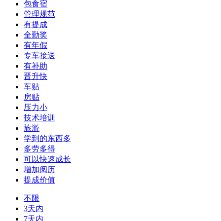
包食宿
管理规范
有提成
全勤奖
有年假
专车接送
有补助
晋升快
车贴
房贴
压力小
技术培训
旅游
学到的东西多
多劳多得
可以快速成长
增加阅历
提成价值
不限
3天内
7天内