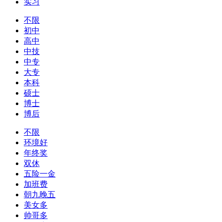
实习
不限
初中
高中
中技
中专
大专
本科
硕士
博士
博后
不限
环境好
年终奖
双休
五险一金
加班费
朝九晚五
美女多
帅哥多