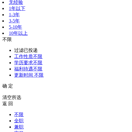
无经验
1年以下
1-3年
3-5年
5-10年
10年以上
不限
过滤已投递
工作性质
不限
学历要求
不限
福利待遇
不限
更新时间
不限
确 定
清空所选
返 回
不限
全职
兼职