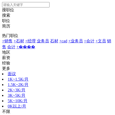
搜职位
搜索
职位
简历
热门职位
+销售
+石材
+经理
业务员
石材
+cad
+业务员
+会计
+文员
销
售
会计
+����
地区
薪资
经验
更多
面议
1K~1.5K/月
1.5K~2K/月
2K~3K/月
3K~5K/月
5K~10K/月
0K以上/月
不限