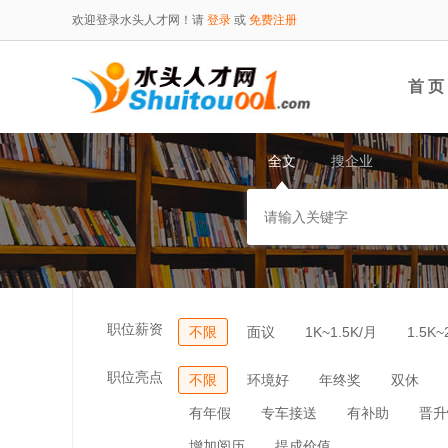
欢迎登录水头人才网！请
登录
或
免费注册
首 页
全文
搜企业
职位薪资
不限
面议
1K~1.5K/月
1.5K~
职位亮点
不限
环境好
年终奖
双休
有年假
专车接送
有补助
晋升
增加阅历
提成价值