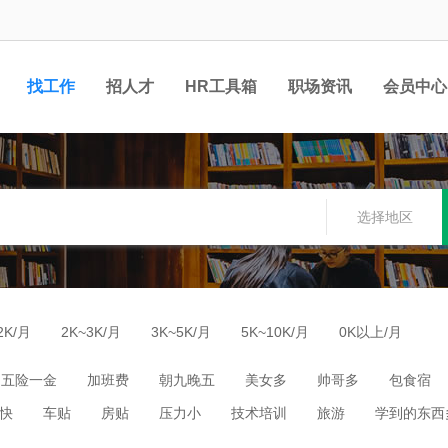
找工作
招人才
HR工具箱
职场资讯
会员中心
选择地区
2K/月
2K~3K/月
3K~5K/月
5K~10K/月
0K以上/月
五险一金
加班费
朝九晚五
美女多
帅哥多
包食宿
快
车贴
房贴
压力小
技术培训
旅游
学到的东西