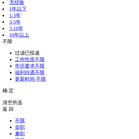
无经验
1年以下
1-3年
3-5年
5-10年
10年以上
不限
过滤已投递
工作性质
不限
学历要求
不限
福利待遇
不限
更新时间
不限
确 定
清空所选
返 回
不限
全职
兼职