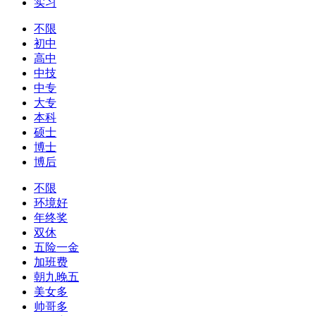
实习
不限
初中
高中
中技
中专
大专
本科
硕士
博士
博后
不限
环境好
年终奖
双休
五险一金
加班费
朝九晚五
美女多
帅哥多