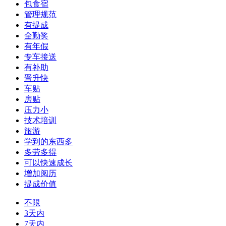
包食宿
管理规范
有提成
全勤奖
有年假
专车接送
有补助
晋升快
车贴
房贴
压力小
技术培训
旅游
学到的东西多
多劳多得
可以快速成长
增加阅历
提成价值
不限
3天内
7天内