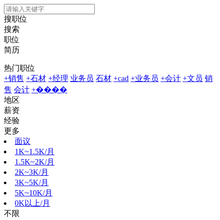
搜职位
搜索
职位
简历
热门职位
+销售
+石材
+经理
业务员
石材
+cad
+业务员
+会计
+文员
销
售
会计
+����
地区
薪资
经验
更多
面议
1K~1.5K/月
1.5K~2K/月
2K~3K/月
3K~5K/月
5K~10K/月
0K以上/月
不限