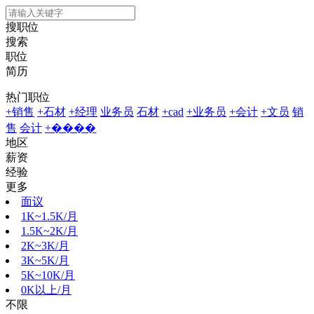
搜职位
搜索
职位
简历
热门职位
+销售
+石材
+经理
业务员
石材
+cad
+业务员
+会计
+文员
销
售
会计
+����
地区
薪资
经验
更多
面议
1K~1.5K/月
1.5K~2K/月
2K~3K/月
3K~5K/月
5K~10K/月
0K以上/月
不限