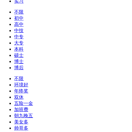
实习
不限
初中
高中
中技
中专
大专
本科
硕士
博士
博后
不限
环境好
年终奖
双休
五险一金
加班费
朝九晚五
美女多
帅哥多