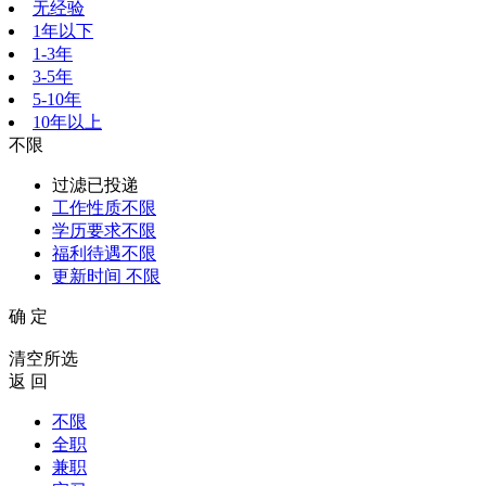
无经验
1年以下
1-3年
3-5年
5-10年
10年以上
不限
过滤已投递
工作性质
不限
学历要求
不限
福利待遇
不限
更新时间
不限
确 定
清空所选
返 回
不限
全职
兼职