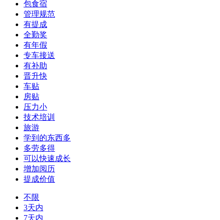
包食宿
管理规范
有提成
全勤奖
有年假
专车接送
有补助
晋升快
车贴
房贴
压力小
技术培训
旅游
学到的东西多
多劳多得
可以快速成长
增加阅历
提成价值
不限
3天内
7天内