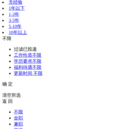
无经验
1年以下
1-3年
3-5年
5-10年
10年以上
不限
过滤已投递
工作性质
不限
学历要求
不限
福利待遇
不限
更新时间
不限
确 定
清空所选
返 回
不限
全职
兼职