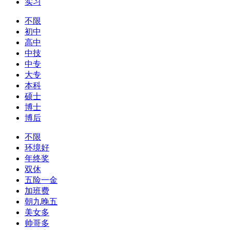
实习
不限
初中
高中
中技
中专
大专
本科
硕士
博士
博后
不限
环境好
年终奖
双休
五险一金
加班费
朝九晚五
美女多
帅哥多