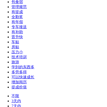
包食宿
管理规范
有提成
全勤奖
有年假
专车接送
有补助
晋升快
车贴
房贴
压力小
技术培训
旅游
学到的东西多
多劳多得
可以快速成长
增加阅历
提成价值
不限
3天内
7天内