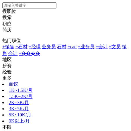
搜职位
搜索
职位
简历
热门职位
+销售
+石材
+经理
业务员
石材
+cad
+业务员
+会计
+文员
销
售
会计
+����
地区
薪资
经验
更多
面议
1K~1.5K/月
1.5K~2K/月
2K~3K/月
3K~5K/月
5K~10K/月
0K以上/月
不限