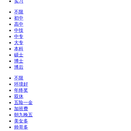
实习
不限
初中
高中
中技
中专
大专
本科
硕士
博士
博后
不限
环境好
年终奖
双休
五险一金
加班费
朝九晚五
美女多
帅哥多