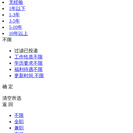
无经验
1年以下
1-3年
3-5年
5-10年
10年以上
不限
过滤已投递
工作性质
不限
学历要求
不限
福利待遇
不限
更新时间
不限
确 定
清空所选
返 回
不限
全职
兼职