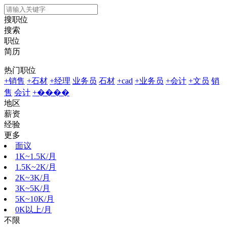
搜职位
搜索
职位
简历
热门职位
+销售
+石材
+经理
业务员
石材
+cad
+业务员
+会计
+文员
销
售
会计
+����
地区
薪资
经验
更多
面议
1K~1.5K/月
1.5K~2K/月
2K~3K/月
3K~5K/月
5K~10K/月
0K以上/月
不限