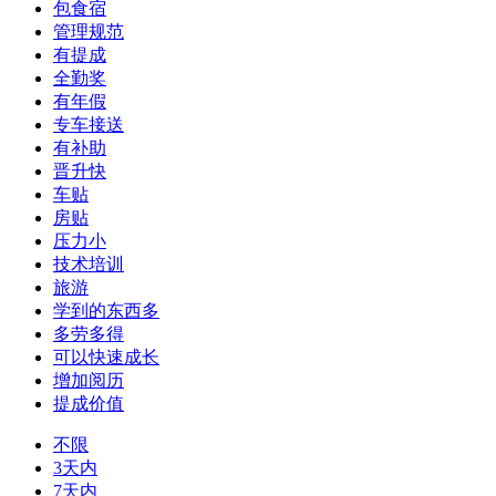
包食宿
管理规范
有提成
全勤奖
有年假
专车接送
有补助
晋升快
车贴
房贴
压力小
技术培训
旅游
学到的东西多
多劳多得
可以快速成长
增加阅历
提成价值
不限
3天内
7天内