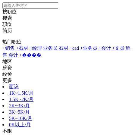
搜职位
搜索
职位
简历
热门职位
+销售
+石材
+经理
业务员
石材
+cad
+业务员
+会计
+文员
销
售
会计
+����
地区
薪资
经验
更多
面议
1K~1.5K/月
1.5K~2K/月
2K~3K/月
3K~5K/月
5K~10K/月
0K以上/月
不限