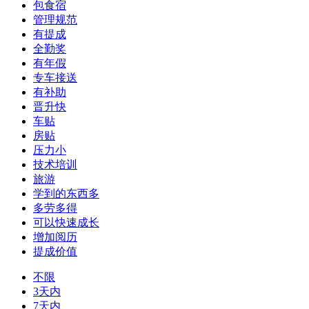
包食宿
管理规范
有提成
全勤奖
有年假
专车接送
有补助
晋升快
车贴
房贴
压力小
技术培训
旅游
学到的东西多
多劳多得
可以快速成长
增加阅历
提成价值
不限
3天内
7天内