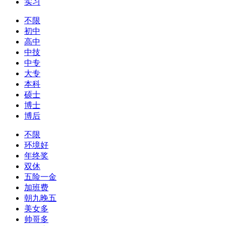
实习
不限
初中
高中
中技
中专
大专
本科
硕士
博士
博后
不限
环境好
年终奖
双休
五险一金
加班费
朝九晚五
美女多
帅哥多