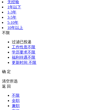
无经验
1年以下
1-3年
3-5年
5-10年
10年以上
不限
过滤已投递
工作性质
不限
学历要求
不限
福利待遇
不限
更新时间
不限
确 定
清空所选
返 回
不限
全职
兼职