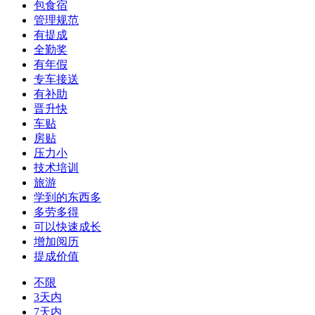
包食宿
管理规范
有提成
全勤奖
有年假
专车接送
有补助
晋升快
车贴
房贴
压力小
技术培训
旅游
学到的东西多
多劳多得
可以快速成长
增加阅历
提成价值
不限
3天内
7天内