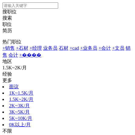
搜职位
搜索
职位
简历
热门职位
+销售
+石材
+经理
业务员
石材
+cad
+业务员
+会计
+文员
销
售
会计
+����
地区
1.5K~2K/月
经验
更多
面议
1K~1.5K/月
1.5K~2K/月
2K~3K/月
3K~5K/月
5K~10K/月
0K以上/月
不限