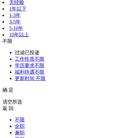
无经验
1年以下
1-3年
3-5年
5-10年
10年以上
不限
过滤已投递
工作性质
不限
学历要求
不限
福利待遇
不限
更新时间
不限
确 定
清空所选
返 回
不限
全职
兼职