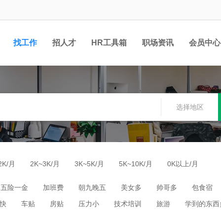
找工作
招人才
HR工具箱
职场资讯
会员中心
选择地区
2K/月
2K~3K/月
3K~5K/月
5K~10K/月
0K以上/月
五险一金
加班费
朝九晚五
美女多
帅哥多
包食宿
快
车贴
房贴
压力小
技术培训
旅游
学到的东西