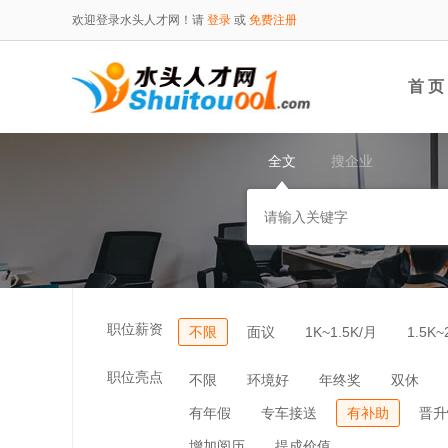
欢迎登录水头人才网！请
登录
或
免费注册
首 页
全文
搜企业
职位薪资
不限
面议
1K~1.5K/月
1.5K~
职位亮点
不限
环境好
年终奖
双休
有年假
专车接送
有补助
晋升
增加阅历
提成价值