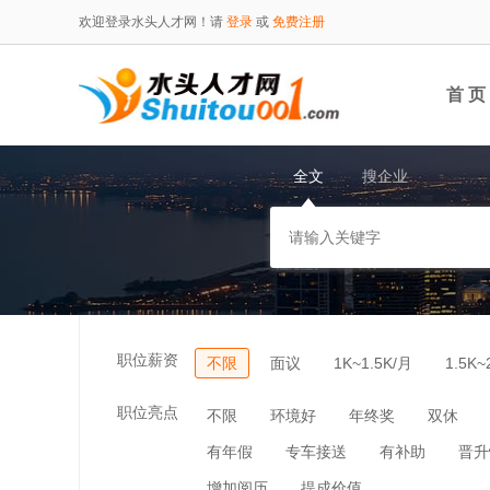
欢迎登录水头人才网！请
登录
或
免费注册
首 页
全文
搜企业
职位薪资
不限
面议
1K~1.5K/月
1.5K~
职位亮点
不限
环境好
年终奖
双休
有年假
专车接送
有补助
晋升
增加阅历
提成价值