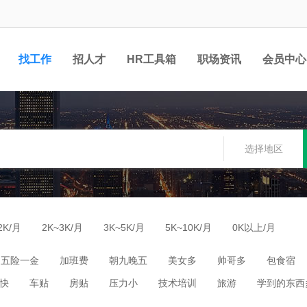
找工作
招人才
HR工具箱
职场资讯
会员中心
选择地区
2K/月
2K~3K/月
3K~5K/月
5K~10K/月
0K以上/月
五险一金
加班费
朝九晚五
美女多
帅哥多
包食宿
快
车贴
房贴
压力小
技术培训
旅游
学到的东西