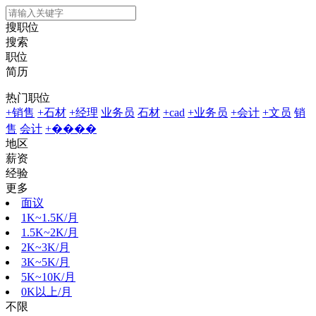
搜职位
搜索
职位
简历
热门职位
+销售
+石材
+经理
业务员
石材
+cad
+业务员
+会计
+文员
销
售
会计
+����
地区
薪资
经验
更多
面议
1K~1.5K/月
1.5K~2K/月
2K~3K/月
3K~5K/月
5K~10K/月
0K以上/月
不限