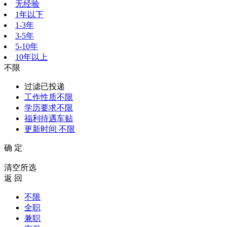
无经验
1年以下
1-3年
3-5年
5-10年
10年以上
不限
过滤已投递
工作性质
不限
学历要求
不限
福利待遇
车贴
更新时间
不限
确 定
清空所选
返 回
不限
全职
兼职