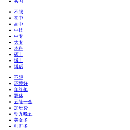
实习
不限
初中
高中
中技
中专
大专
本科
硕士
博士
博后
不限
环境好
年终奖
双休
五险一金
加班费
朝九晚五
美女多
帅哥多