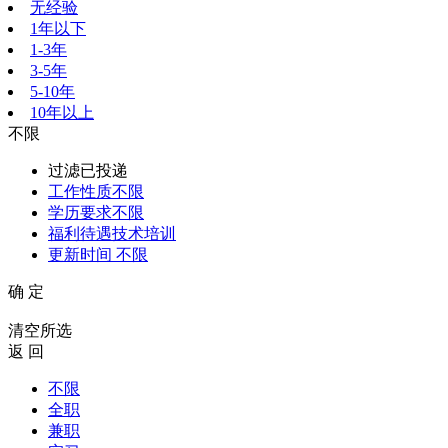
无经验
1年以下
1-3年
3-5年
5-10年
10年以上
不限
过滤已投递
工作性质
不限
学历要求
不限
福利待遇
技术培训
更新时间
不限
确 定
清空所选
返 回
不限
全职
兼职