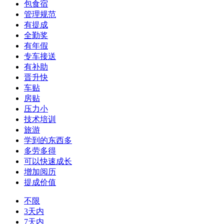
包食宿
管理规范
有提成
全勤奖
有年假
专车接送
有补助
晋升快
车贴
房贴
压力小
技术培训
旅游
学到的东西多
多劳多得
可以快速成长
增加阅历
提成价值
不限
3天内
7天内