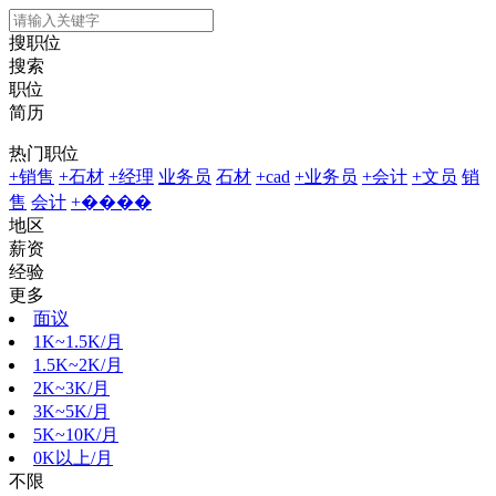
搜职位
搜索
职位
简历
热门职位
+销售
+石材
+经理
业务员
石材
+cad
+业务员
+会计
+文员
销
售
会计
+����
地区
薪资
经验
更多
面议
1K~1.5K/月
1.5K~2K/月
2K~3K/月
3K~5K/月
5K~10K/月
0K以上/月
不限