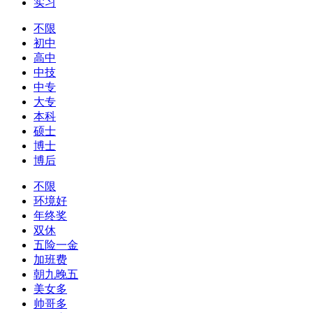
实习
不限
初中
高中
中技
中专
大专
本科
硕士
博士
博后
不限
环境好
年终奖
双休
五险一金
加班费
朝九晚五
美女多
帅哥多