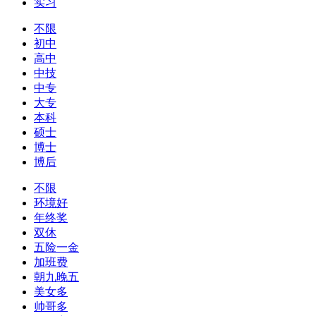
实习
不限
初中
高中
中技
中专
大专
本科
硕士
博士
博后
不限
环境好
年终奖
双休
五险一金
加班费
朝九晚五
美女多
帅哥多