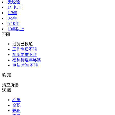
无经验
1年以下
1-3年
3-5年
5-10年
10年以上
不限
过滤已投递
工作性质
不限
学历要求
不限
福利待遇
年终奖
更新时间
不限
确 定
清空所选
返 回
不限
全职
兼职