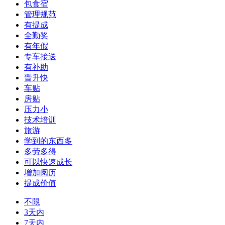
包食宿
管理规范
有提成
全勤奖
有年假
专车接送
有补助
晋升快
车贴
房贴
压力小
技术培训
旅游
学到的东西多
多劳多得
可以快速成长
增加阅历
提成价值
不限
3天内
7天内