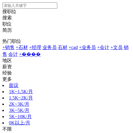
搜职位
搜索
职位
简历
热门职位
+销售
+石材
+经理
业务员
石材
+cad
+业务员
+会计
+文员
销
售
会计
+����
地区
薪资
经验
更多
面议
1K~1.5K/月
1.5K~2K/月
2K~3K/月
3K~5K/月
5K~10K/月
0K以上/月
不限