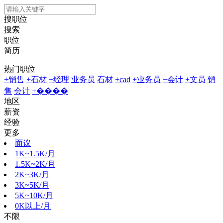
搜职位
搜索
职位
简历
热门职位
+销售
+石材
+经理
业务员
石材
+cad
+业务员
+会计
+文员
销
售
会计
+����
地区
薪资
经验
更多
面议
1K~1.5K/月
1.5K~2K/月
2K~3K/月
3K~5K/月
5K~10K/月
0K以上/月
不限