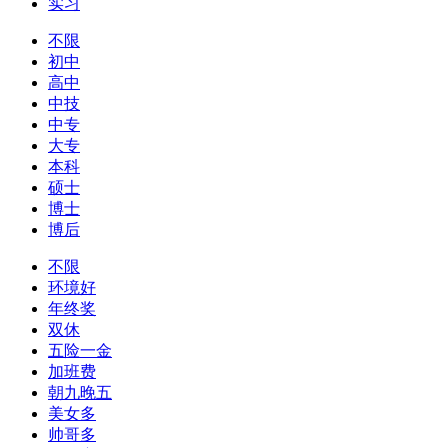
实习
不限
初中
高中
中技
中专
大专
本科
硕士
博士
博后
不限
环境好
年终奖
双休
五险一金
加班费
朝九晚五
美女多
帅哥多