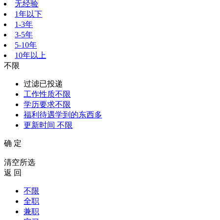
无经验
1年以下
1-3年
3-5年
5-10年
10年以上
不限
过滤已投递
工作性质
不限
学历要求
不限
福利待遇
学到的东西多
更新时间
不限
确 定
清空所选
返 回
不限
全职
兼职