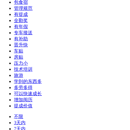
包食宿
管理规范
有提成
全勤奖
有年假
专车接送
有补助
晋升快
车贴
房贴
压力小
技术培训
旅游
学到的东西多
多劳多得
可以快速成长
增加阅历
提成价值
不限
3天内
7天内