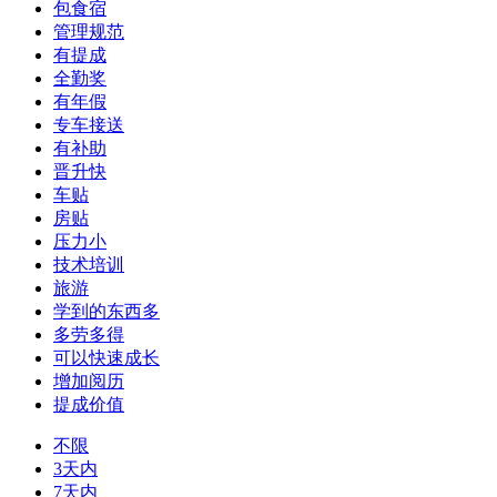
包食宿
管理规范
有提成
全勤奖
有年假
专车接送
有补助
晋升快
车贴
房贴
压力小
技术培训
旅游
学到的东西多
多劳多得
可以快速成长
增加阅历
提成价值
不限
3天内
7天内