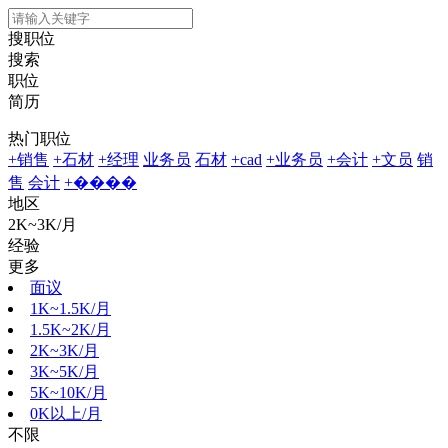
搜职位
搜索
职位
简历
热门职位
+销售
+石材
+经理
业务员
石材
+cad
+业务员
+会计
+文员
销
售
会计
+����
地区
2K~3K/月
经验
更多
面议
1K~1.5K/月
1.5K~2K/月
2K~3K/月
3K~5K/月
5K~10K/月
0K以上/月
不限