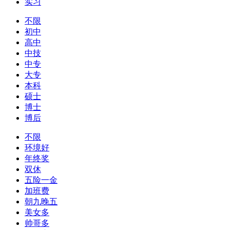
实习
不限
初中
高中
中技
中专
大专
本科
硕士
博士
博后
不限
环境好
年终奖
双休
五险一金
加班费
朝九晚五
美女多
帅哥多