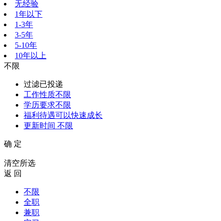
无经验
1年以下
1-3年
3-5年
5-10年
10年以上
不限
过滤已投递
工作性质
不限
学历要求
不限
福利待遇
可以快速成长
更新时间
不限
确 定
清空所选
返 回
不限
全职
兼职