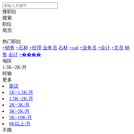
搜职位
搜索
职位
简历
热门职位
+销售
+石材
+经理
业务员
石材
+cad
+业务员
+会计
+文员
销
售
会计
+����
地区
1.5K~2K/月
经验
更多
面议
1K~1.5K/月
1.5K~2K/月
2K~3K/月
3K~5K/月
5K~10K/月
0K以上/月
不限