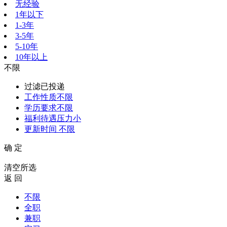
无经验
1年以下
1-3年
3-5年
5-10年
10年以上
不限
过滤已投递
工作性质
不限
学历要求
不限
福利待遇
压力小
更新时间
不限
确 定
清空所选
返 回
不限
全职
兼职