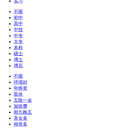
实习
不限
初中
高中
中技
中专
大专
本科
硕士
博士
博后
不限
环境好
年终奖
双休
五险一金
加班费
朝九晚五
美女多
帅哥多