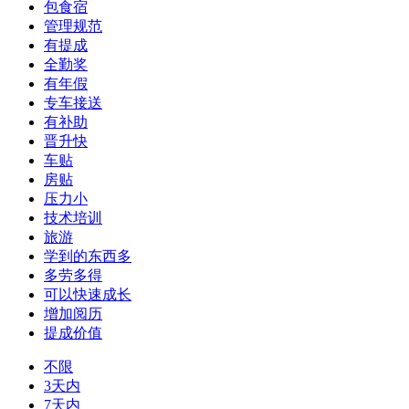
包食宿
管理规范
有提成
全勤奖
有年假
专车接送
有补助
晋升快
车贴
房贴
压力小
技术培训
旅游
学到的东西多
多劳多得
可以快速成长
增加阅历
提成价值
不限
3天内
7天内