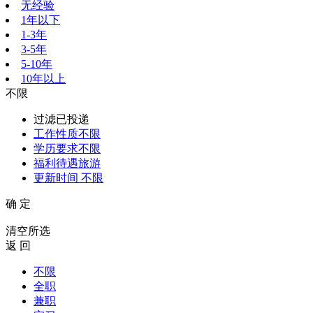
无经验
1年以下
1-3年
3-5年
5-10年
10年以上
不限
过滤已投递
工作性质
不限
学历要求
不限
福利待遇
旅游
更新时间
不限
确 定
清空所选
返 回
不限
全职
兼职