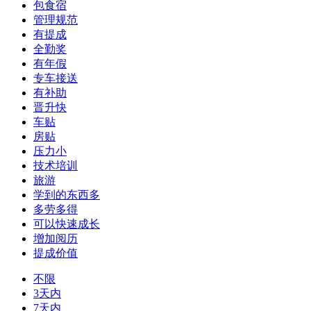
包食宿
管理规范
有提成
全勤奖
有年假
专车接送
有补助
晋升快
车贴
房贴
压力小
技术培训
旅游
学到的东西多
多劳多得
可以快速成长
增加阅历
提成价值
不限
3天内
7天内