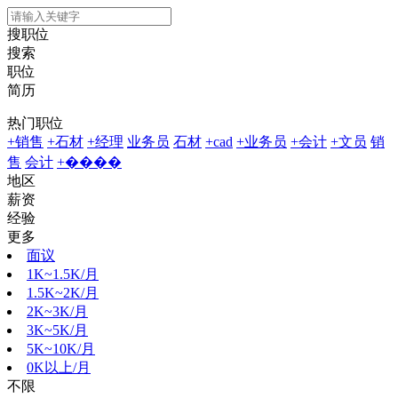
搜职位
搜索
职位
简历
热门职位
+销售
+石材
+经理
业务员
石材
+cad
+业务员
+会计
+文员
销
售
会计
+����
地区
薪资
经验
更多
面议
1K~1.5K/月
1.5K~2K/月
2K~3K/月
3K~5K/月
5K~10K/月
0K以上/月
不限