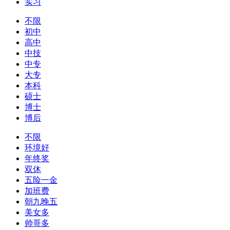
实习
不限
初中
高中
中技
中专
大专
本科
硕士
博士
博后
不限
环境好
年终奖
双休
五险一金
加班费
朝九晚五
美女多
帅哥多