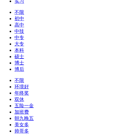
实习
不限
初中
高中
中技
中专
大专
本科
硕士
博士
博后
不限
环境好
年终奖
双休
五险一金
加班费
朝九晚五
美女多
帅哥多