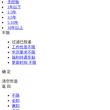
无经验
1年以下
1-3年
3-5年
5-10年
10年以上
不限
过滤已投递
工作性质
不限
学历要求
不限
福利待遇
车贴
更新时间
不限
确 定
清空所选
返 回
不限
全职
兼职