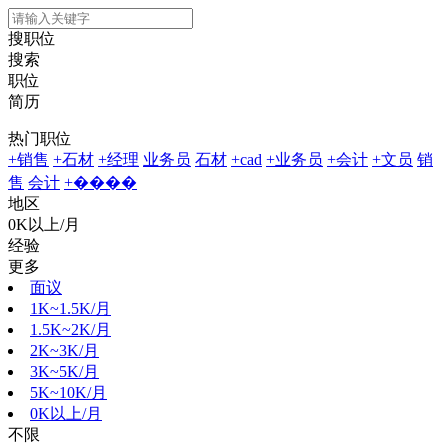
搜职位
搜索
职位
简历
热门职位
+销售
+石材
+经理
业务员
石材
+cad
+业务员
+会计
+文员
销
售
会计
+����
地区
0K以上/月
经验
更多
面议
1K~1.5K/月
1.5K~2K/月
2K~3K/月
3K~5K/月
5K~10K/月
0K以上/月
不限