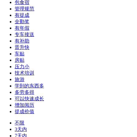
包食宿
管理规范
有提成
全勤奖
有年假
专车接送
有补助
晋升快
车贴
房贴
压力小
技术培训
旅游
学到的东西多
多劳多得
可以快速成长
增加阅历
提成价值
不限
3天内
7天内