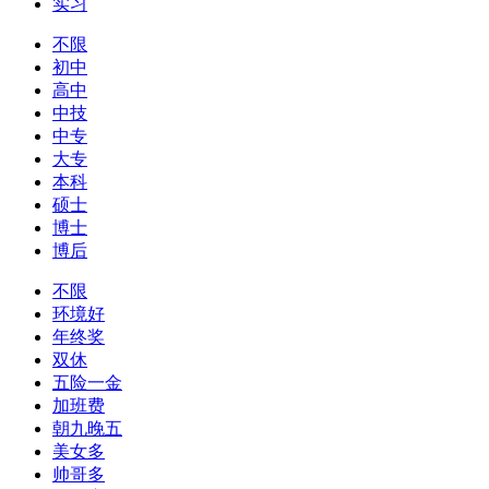
实习
不限
初中
高中
中技
中专
大专
本科
硕士
博士
博后
不限
环境好
年终奖
双休
五险一金
加班费
朝九晚五
美女多
帅哥多