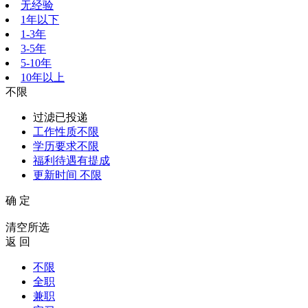
无经验
1年以下
1-3年
3-5年
5-10年
10年以上
不限
过滤已投递
工作性质
不限
学历要求
不限
福利待遇
有提成
更新时间
不限
确 定
清空所选
返 回
不限
全职
兼职