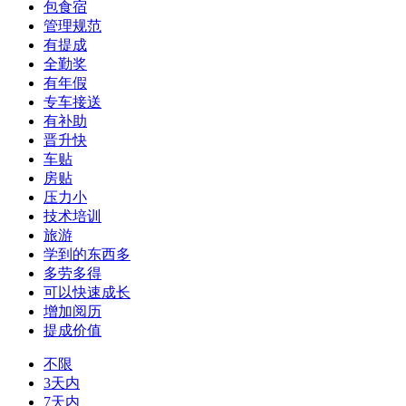
包食宿
管理规范
有提成
全勤奖
有年假
专车接送
有补助
晋升快
车贴
房贴
压力小
技术培训
旅游
学到的东西多
多劳多得
可以快速成长
增加阅历
提成价值
不限
3天内
7天内