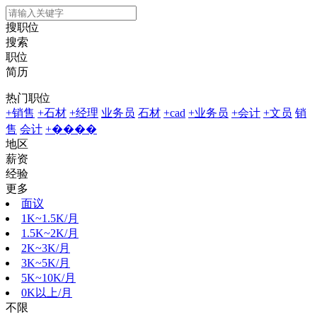
搜职位
搜索
职位
简历
热门职位
+销售
+石材
+经理
业务员
石材
+cad
+业务员
+会计
+文员
销
售
会计
+����
地区
薪资
经验
更多
面议
1K~1.5K/月
1.5K~2K/月
2K~3K/月
3K~5K/月
5K~10K/月
0K以上/月
不限