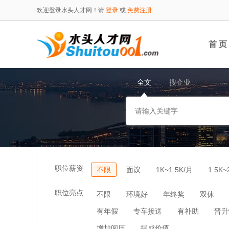
欢迎登录水头人才网！请
登录
或
免费注册
首 页
全文
搜企业
职位薪资
不限
面议
1K~1.5K/月
1.5K~
职位亮点
不限
环境好
年终奖
双休
有年假
专车接送
有补助
晋升
增加阅历
提成价值