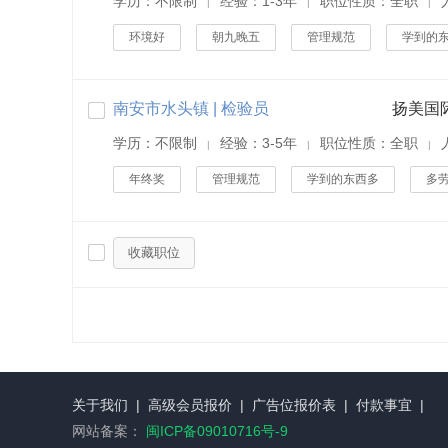
学历：不限制
经验：1-3年
职位性质：全职
|
|
|
环境好
朝九晚五
管理规范
学到的
南安市水头镇 | 检验员
扬美国
学历：不限制
经验：3-5年
职位性质：全职
|
|
|
年终奖
管理规范
学到的东西多
多
收藏职位
关于我们
|
高级会员报价
|
广告位报价表
|
付款事宜
|
网站备案：
闽ICP备09010716号-9