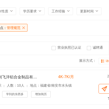
作性质
学历要求
工作经验
更新时间
点：
管理规范
营业执照已认证
诚聘通
展示方式：
详
2
4K-7K/月
甘肃鑫刚飞洋铝合金制品有限公司
职
人数：10人
地点：福建省/南安市水头镇
|
|
学到的东西多
增加阅历