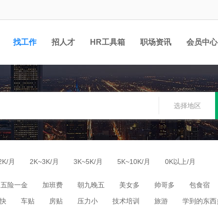
找工作
招人才
HR工具箱
职场资讯
会员中心
选择地区
2K/月
2K~3K/月
3K~5K/月
5K~10K/月
0K以上/月
五险一金
加班费
朝九晚五
美女多
帅哥多
包食宿
快
车贴
房贴
压力小
技术培训
旅游
学到的东西