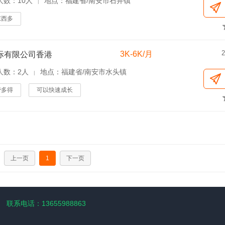
人数：10人
地点：福建省/南安市石井镇
|
东西多
2
3K-6K/月
际有限公司香港
人数：2人
地点：福建省/南安市水头镇
|
劳多得
可以快速成长
上一页
1
下一页
联系电话：13655988863