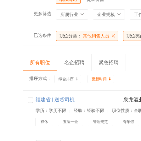
更多筛选
所属行业
企业规模
工
已选条件
职位分类：
其他销售人员
职位亮
所有职位
名企招聘
紧急招聘
排序方式：
综合排序
更新时间
福建省 | 送货司机
泉龙酒
学历：学历不限
经验：经验不限
职位性质：全
|
|
双休
五险一金
管理规范
有年假