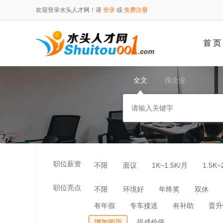
欢迎登录水头人才网！请
登录
或
免费注册
首 页
全文
搜企业
职位薪资
不限
面议
1K~1.5K/月
1.5K~
职位亮点
不限
环境好
年终奖
双休
有年假
专车接送
有补助
晋升
增加阅历
提成价值