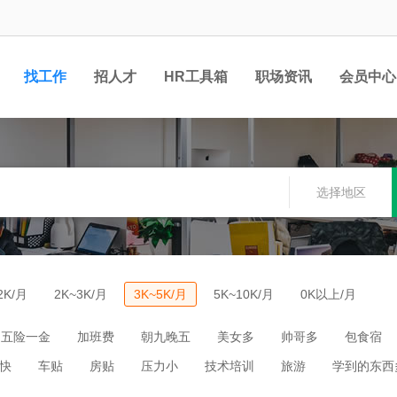
找工作
招人才
HR工具箱
职场资讯
会员中心
选择地区
2K/月
2K~3K/月
3K~5K/月
5K~10K/月
0K以上/月
五险一金
加班费
朝九晚五
美女多
帅哥多
包食宿
快
车贴
房贴
压力小
技术培训
旅游
学到的东西