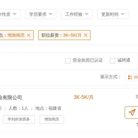
作性质
学历要求
工作经验
更新时间
点：
增加阅历
职位薪资：
3K~5K/月
营业执照已认证
诚聘通
展示方式：
详
2
3K-5K/月
业有限公司
职
人数：1人
地点：福建省
|
|
学到的东西多
增加阅历