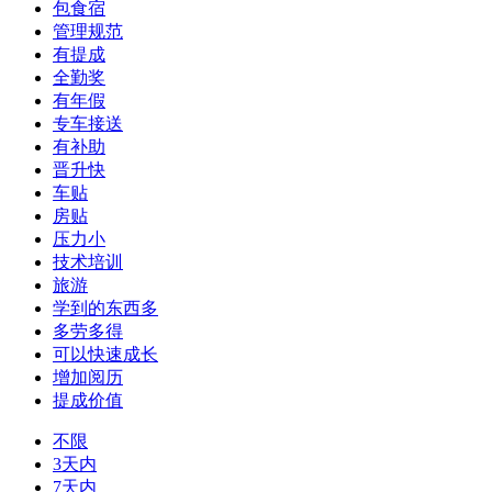
包食宿
管理规范
有提成
全勤奖
有年假
专车接送
有补助
晋升快
车贴
房贴
压力小
技术培训
旅游
学到的东西多
多劳多得
可以快速成长
增加阅历
提成价值
不限
3天内
7天内