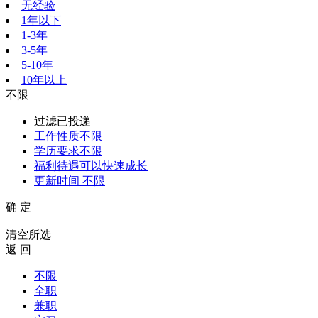
无经验
1年以下
1-3年
3-5年
5-10年
10年以上
不限
过滤已投递
工作性质
不限
学历要求
不限
福利待遇
可以快速成长
更新时间
不限
确 定
清空所选
返 回
不限
全职
兼职