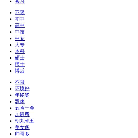
实习
不限
初中
高中
中技
中专
大专
本科
硕士
博士
博后
不限
环境好
年终奖
双休
五险一金
加班费
朝九晚五
美女多
帅哥多