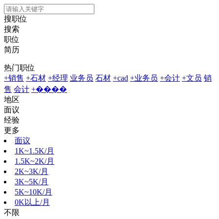
搜职位
搜索
职位
简历
热门职位
+销售
+石材
+经理
业务员
石材
+cad
+业务员
+会计
+文员
销
售
会计
+����
地区
面议
经验
更多
面议
1K~1.5K/月
1.5K~2K/月
2K~3K/月
3K~5K/月
5K~10K/月
0K以上/月
不限