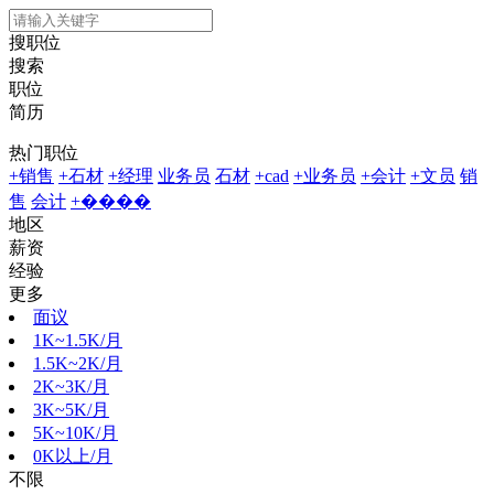
搜职位
搜索
职位
简历
热门职位
+销售
+石材
+经理
业务员
石材
+cad
+业务员
+会计
+文员
销
售
会计
+����
地区
薪资
经验
更多
面议
1K~1.5K/月
1.5K~2K/月
2K~3K/月
3K~5K/月
5K~10K/月
0K以上/月
不限