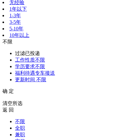
无经验
1年以下
1-3年
3-5年
5-10年
10年以上
不限
过滤已投递
工作性质
不限
学历要求
不限
福利待遇
专车接送
更新时间
不限
确 定
清空所选
返 回
不限
全职
兼职