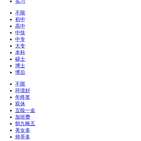
实习
不限
初中
高中
中技
中专
大专
本科
硕士
博士
博后
不限
环境好
年终奖
双休
五险一金
加班费
朝九晚五
美女多
帅哥多