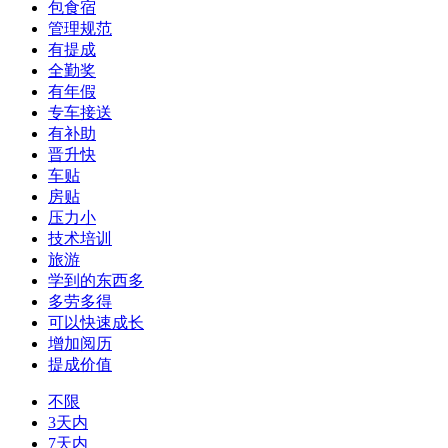
包食宿
管理规范
有提成
全勤奖
有年假
专车接送
有补助
晋升快
车贴
房贴
压力小
技术培训
旅游
学到的东西多
多劳多得
可以快速成长
增加阅历
提成价值
不限
3天内
7天内