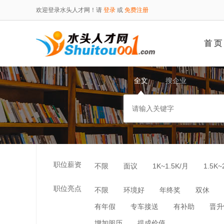
欢迎登录水头人才网！请
登录
或
免费注册
首 页
全文
搜企业
职位薪资
不限
面议
1K~1.5K/月
1.5K~
职位亮点
不限
环境好
年终奖
双休
有年假
专车接送
有补助
晋升
增加阅历
提成价值