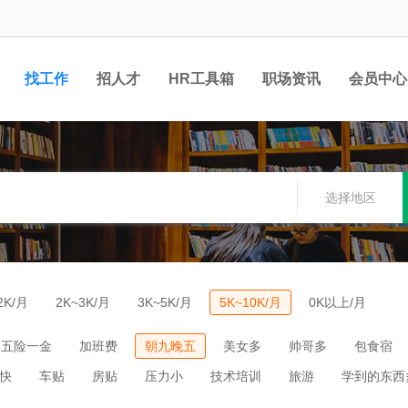
找工作
招人才
HR工具箱
职场资讯
会员中心
选择地区
2K/月
2K~3K/月
3K~5K/月
5K~10K/月
0K以上/月
五险一金
加班费
朝九晚五
美女多
帅哥多
包食宿
快
车贴
房贴
压力小
技术培训
旅游
学到的东西