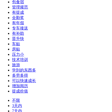
包食宿
管理规范
有提成
全勤奖
有年假
专车接送
有补助
晋升快
车贴
房贴
压力小
技术培训
旅游
学到的东西多
多劳多得
可以快速成长
增加阅历
提成价值
不限
3天内
7天内