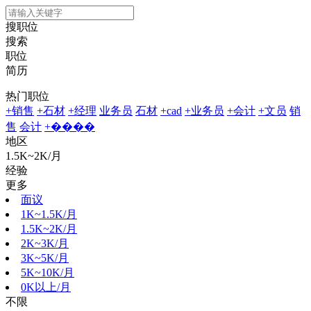
搜职位
搜索
职位
简历
热门职位
+销售
+石材
+经理
业务员
石材
+cad
+业务员
+会计
+文员
销
售
会计
+����
地区
1.5K~2K/月
经验
更多
面议
1K~1.5K/月
1.5K~2K/月
2K~3K/月
3K~5K/月
5K~10K/月
0K以上/月
不限