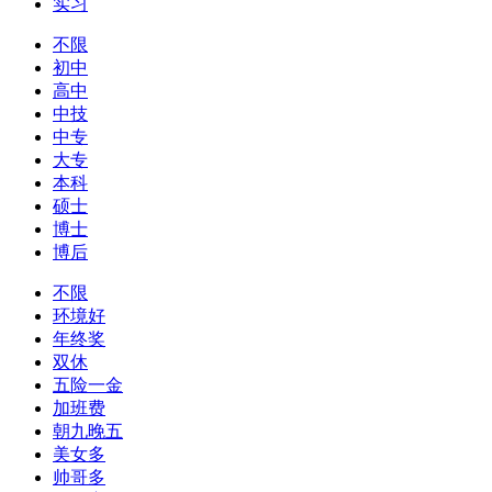
实习
不限
初中
高中
中技
中专
大专
本科
硕士
博士
博后
不限
环境好
年终奖
双休
五险一金
加班费
朝九晚五
美女多
帅哥多