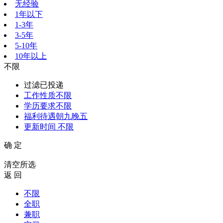
无经验
1年以下
1-3年
3-5年
5-10年
10年以上
不限
过滤已投递
工作性质
不限
学历要求
不限
福利待遇
朝九晚五
更新时间
不限
确 定
清空所选
返 回
不限
全职
兼职