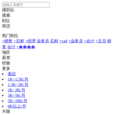
搜职位
搜索
职位
简历
热门职位
+销售
+石材
+经理
业务员
石材
+cad
+业务员
+会计
+文员
销
售
会计
+����
地区
薪资
经验
更多
面议
1K~1.5K/月
1.5K~2K/月
2K~3K/月
3K~5K/月
5K~10K/月
0K以上/月
不限