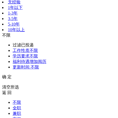
无经验
1年以下
1-3年
3-5年
5-10年
10年以上
不限
过滤已投递
工作性质
不限
学历要求
不限
福利待遇
增加阅历
更新时间
不限
确 定
清空所选
返 回
不限
全职
兼职