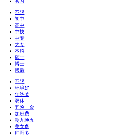
实习
不限
初中
高中
中技
中专
大专
本科
硕士
博士
博后
不限
环境好
年终奖
双休
五险一金
加班费
朝九晚五
美女多
帅哥多