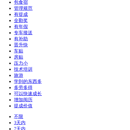
包食宿
管理规范
有提成
全勤奖
有年假
专车接送
有补助
晋升快
车贴
房贴
压力小
技术培训
旅游
学到的东西多
多劳多得
可以快速成长
增加阅历
提成价值
不限
3天内
7天内