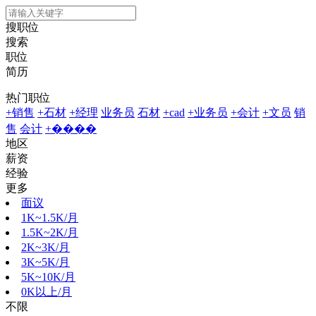
搜职位
搜索
职位
简历
热门职位
+销售
+石材
+经理
业务员
石材
+cad
+业务员
+会计
+文员
销
售
会计
+����
地区
薪资
经验
更多
面议
1K~1.5K/月
1.5K~2K/月
2K~3K/月
3K~5K/月
5K~10K/月
0K以上/月
不限