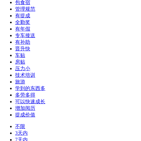
包食宿
管理规范
有提成
全勤奖
有年假
专车接送
有补助
晋升快
车贴
房贴
压力小
技术培训
旅游
学到的东西多
多劳多得
可以快速成长
增加阅历
提成价值
不限
3天内
7天内