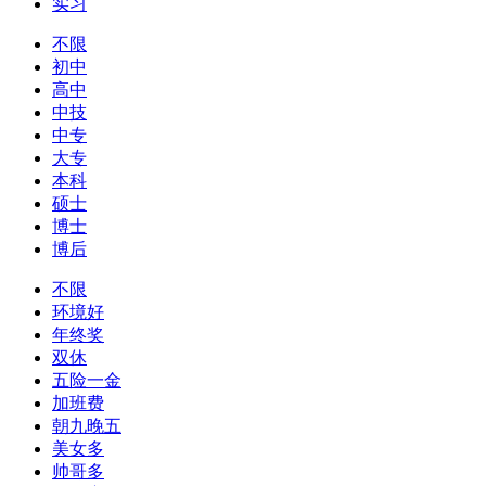
实习
不限
初中
高中
中技
中专
大专
本科
硕士
博士
博后
不限
环境好
年终奖
双休
五险一金
加班费
朝九晚五
美女多
帅哥多