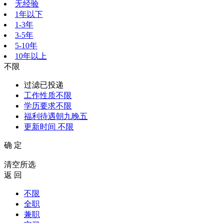
无经验
1年以下
1-3年
3-5年
5-10年
10年以上
不限
过滤已投递
工作性质
不限
学历要求
不限
福利待遇
朝九晚五
更新时间
不限
确 定
清空所选
返 回
不限
全职
兼职