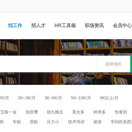
找工作
招人才
HR工具箱
职场资讯
会员中心
选择地区
2K/月
2K~3K/月
3K~5K/月
5K~10K/月
0K以上/月
五险一金
加班费
朝九晚五
美女多
帅哥多
包食宿
快
车贴
房贴
压力小
技术培训
旅游
学到的东西