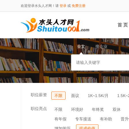
欢迎登录水头人才网！请
登录
或
免费注册
首 页
全文
搜企业
职位薪资
不限
面议
1K~1.5K/月
1.5K~
职位亮点
不限
环境好
年终奖
双休
有年假
专车接送
有补助
晋升
增加阅历
提成价值