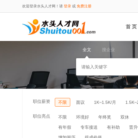
欢迎登录水头人才网！请
登录
或
免费注册
首 页
全文
搜企业
职位薪资
不限
面议
1K~1.5K/月
1.5K~
职位亮点
不限
环境好
年终奖
双休
有年假
专车接送
有补助
晋升
增加阅历
提成价值