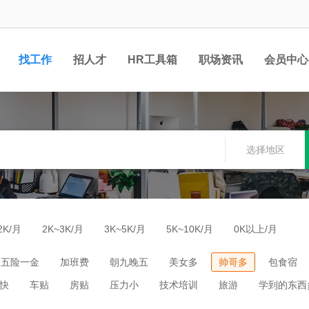
找工作
招人才
HR工具箱
职场资讯
会员中心
选择地区
2K/月
2K~3K/月
3K~5K/月
5K~10K/月
0K以上/月
五险一金
加班费
朝九晚五
美女多
帅哥多
包食宿
快
车贴
房贴
压力小
技术培训
旅游
学到的东西