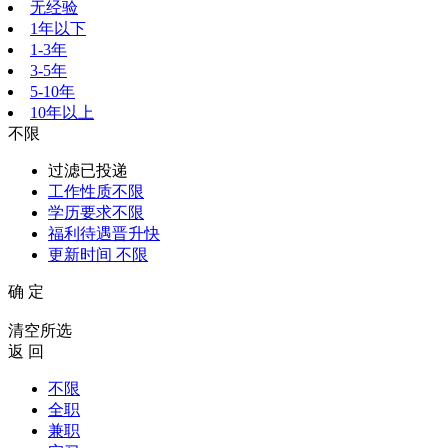
无经验
1年以下
1-3年
3-5年
5-10年
10年以上
不限
过滤已投递
工作性质
不限
学历要求
不限
福利待遇
晋升快
更新时间
不限
确 定
清空所选
返 回
不限
全职
兼职