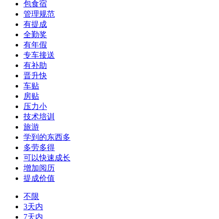
包食宿
管理规范
有提成
全勤奖
有年假
专车接送
有补助
晋升快
车贴
房贴
压力小
技术培训
旅游
学到的东西多
多劳多得
可以快速成长
增加阅历
提成价值
不限
3天内
7天内