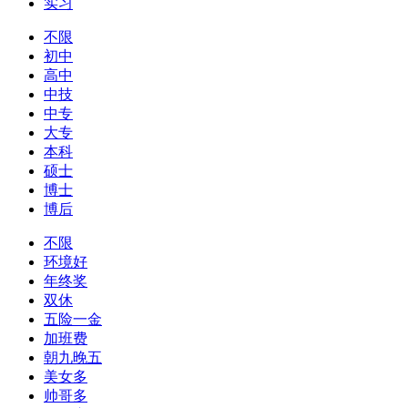
实习
不限
初中
高中
中技
中专
大专
本科
硕士
博士
博后
不限
环境好
年终奖
双休
五险一金
加班费
朝九晚五
美女多
帅哥多