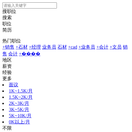
搜职位
搜索
职位
简历
热门职位
+销售
+石材
+经理
业务员
石材
+cad
+业务员
+会计
+文员
销
售
会计
+����
地区
薪资
经验
更多
面议
1K~1.5K/月
1.5K~2K/月
2K~3K/月
3K~5K/月
5K~10K/月
0K以上/月
不限