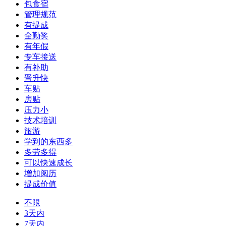
包食宿
管理规范
有提成
全勤奖
有年假
专车接送
有补助
晋升快
车贴
房贴
压力小
技术培训
旅游
学到的东西多
多劳多得
可以快速成长
增加阅历
提成价值
不限
3天内
7天内