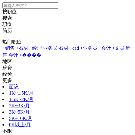
搜职位
搜索
职位
简历
热门职位
+销售
+石材
+经理
业务员
石材
+cad
+业务员
+会计
+文员
销
售
会计
+����
地区
薪资
经验
更多
面议
1K~1.5K/月
1.5K~2K/月
2K~3K/月
3K~5K/月
5K~10K/月
0K以上/月
不限