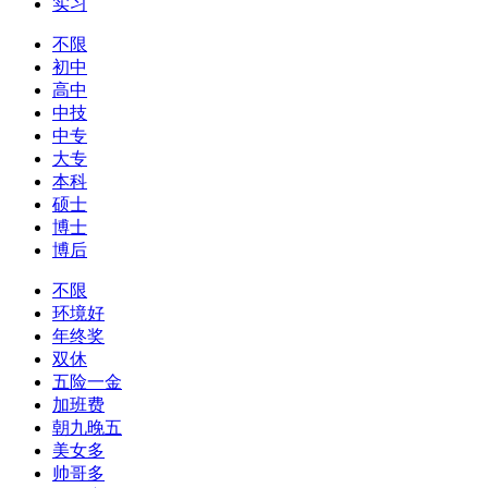
实习
不限
初中
高中
中技
中专
大专
本科
硕士
博士
博后
不限
环境好
年终奖
双休
五险一金
加班费
朝九晚五
美女多
帅哥多