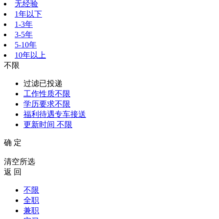
无经验
1年以下
1-3年
3-5年
5-10年
10年以上
不限
过滤已投递
工作性质
不限
学历要求
不限
福利待遇
专车接送
更新时间
不限
确 定
清空所选
返 回
不限
全职
兼职