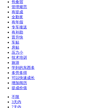
包食宿
管理规范
有提成
全勤奖
有年假
专车接送
有补助
晋升快
车贴
房贴
压力小
技术培训
旅游
学到的东西多
多劳多得
可以快速成长
增加阅历
提成价值
不限
3天内
7天内