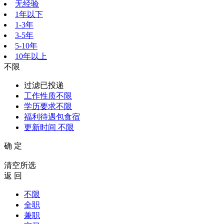
无经验
1年以下
1-3年
3-5年
5-10年
10年以上
不限
过滤已投递
工作性质
不限
学历要求
不限
福利待遇
包食宿
更新时间
不限
确 定
清空所选
返 回
不限
全职
兼职