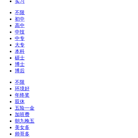
实习
不限
初中
高中
中技
中专
大专
本科
硕士
博士
博后
不限
环境好
年终奖
双休
五险一金
加班费
朝九晚五
美女多
帅哥多