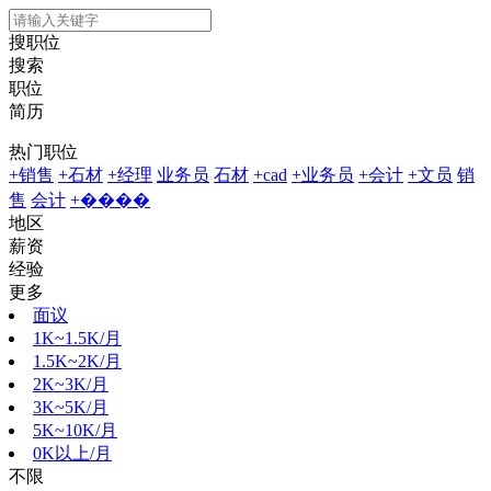
搜职位
搜索
职位
简历
热门职位
+销售
+石材
+经理
业务员
石材
+cad
+业务员
+会计
+文员
销
售
会计
+����
地区
薪资
经验
更多
面议
1K~1.5K/月
1.5K~2K/月
2K~3K/月
3K~5K/月
5K~10K/月
0K以上/月
不限