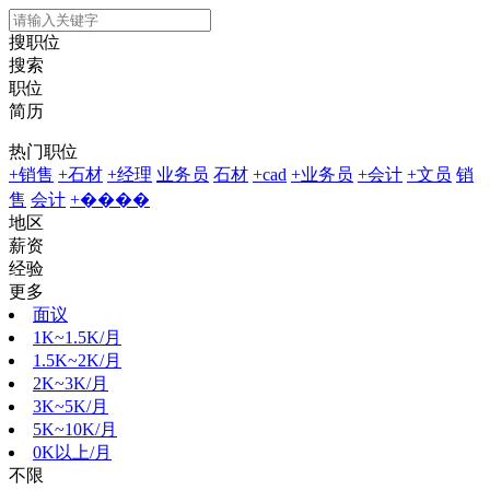
搜职位
搜索
职位
简历
热门职位
+销售
+石材
+经理
业务员
石材
+cad
+业务员
+会计
+文员
销
售
会计
+����
地区
薪资
经验
更多
面议
1K~1.5K/月
1.5K~2K/月
2K~3K/月
3K~5K/月
5K~10K/月
0K以上/月
不限