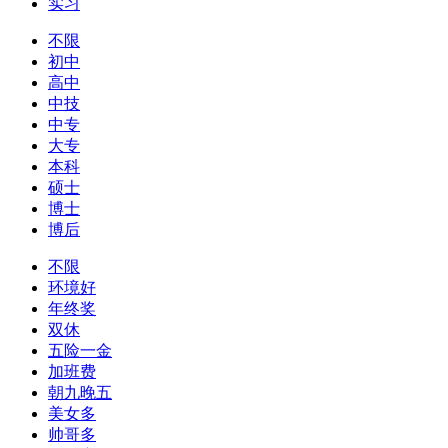
实习
不限
初中
高中
中技
中专
大专
本科
硕士
博士
博后
不限
环境好
年终奖
双休
五险一金
加班费
朝九晚五
美女多
帅哥多