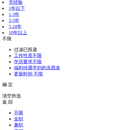
无经验
1年以下
1-3年
3-5年
5-10年
10年以上
不限
过滤已投递
工作性质
不限
学历要求
不限
福利待遇
学到的东西多
更新时间
不限
确 定
清空所选
返 回
不限
全职
兼职