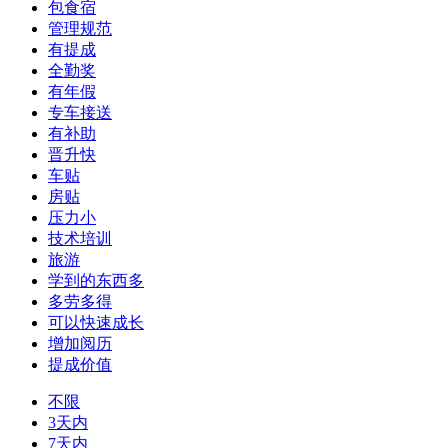
包食宿
管理规范
有提成
全勤奖
有年假
专车接送
有补助
晋升快
车贴
房贴
压力小
技术培训
旅游
学到的东西多
多劳多得
可以快速成长
增加阅历
提成价值
不限
3天内
7天内