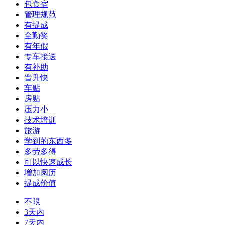
包食宿
管理规范
有提成
全勤奖
有年假
专车接送
有补助
晋升快
车贴
房贴
压力小
技术培训
旅游
学到的东西多
多劳多得
可以快速成长
增加阅历
提成价值
不限
3天内
7天内