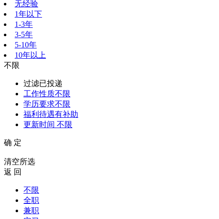
无经验
1年以下
1-3年
3-5年
5-10年
10年以上
不限
过滤已投递
工作性质
不限
学历要求
不限
福利待遇
有补助
更新时间
不限
确 定
清空所选
返 回
不限
全职
兼职