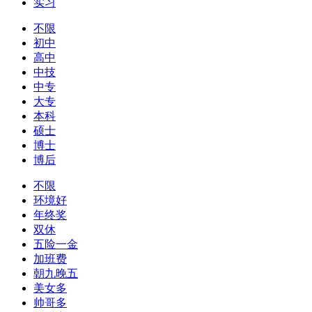
实习
不限
初中
高中
中技
中专
大专
本科
硕士
博士
博后
不限
环境好
年终奖
双休
五险一金
加班费
朝九晚五
美女多
帅哥多