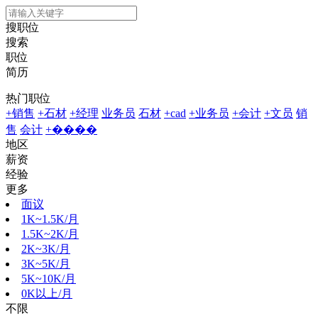
搜职位
搜索
职位
简历
热门职位
+销售
+石材
+经理
业务员
石材
+cad
+业务员
+会计
+文员
销
售
会计
+����
地区
薪资
经验
更多
面议
1K~1.5K/月
1.5K~2K/月
2K~3K/月
3K~5K/月
5K~10K/月
0K以上/月
不限