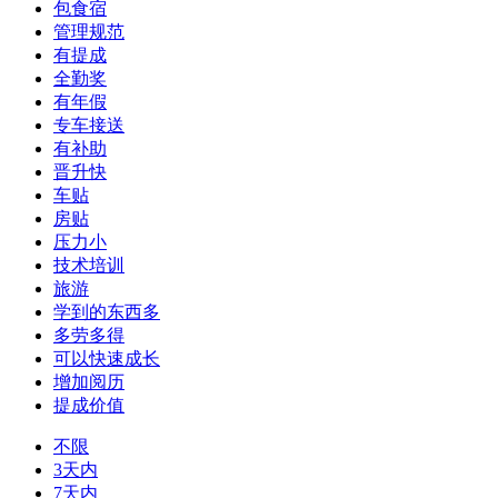
包食宿
管理规范
有提成
全勤奖
有年假
专车接送
有补助
晋升快
车贴
房贴
压力小
技术培训
旅游
学到的东西多
多劳多得
可以快速成长
增加阅历
提成价值
不限
3天内
7天内