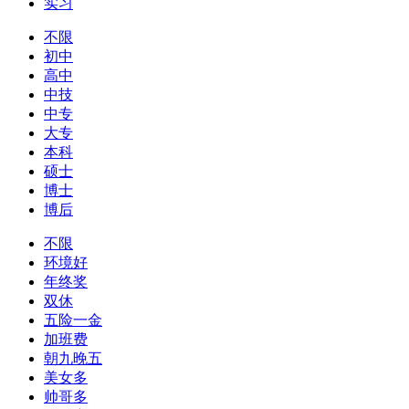
实习
不限
初中
高中
中技
中专
大专
本科
硕士
博士
博后
不限
环境好
年终奖
双休
五险一金
加班费
朝九晚五
美女多
帅哥多