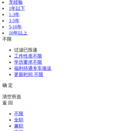
无经验
1年以下
1-3年
3-5年
5-10年
10年以上
不限
过滤已投递
工作性质
不限
学历要求
不限
福利待遇
专车接送
更新时间
不限
确 定
清空所选
返 回
不限
全职
兼职