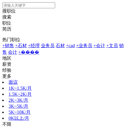
搜职位
搜索
职位
简历
热门职位
+销售
+石材
+经理
业务员
石材
+cad
+业务员
+会计
+文员
销
售
会计
+����
地区
薪资
经验
更多
面议
1K~1.5K/月
1.5K~2K/月
2K~3K/月
3K~5K/月
5K~10K/月
0K以上/月
不限