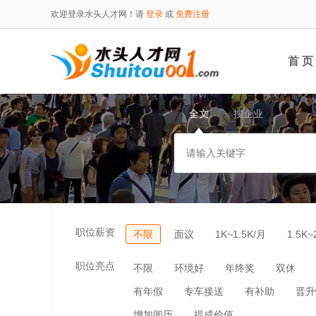
欢迎登录水头人才网！请
登录
或
免费注册
首 页
全文
搜企业
职位薪资
不限
面议
1K~1.5K/月
1.5K~
职位亮点
不限
环境好
年终奖
双休
有年假
专车接送
有补助
晋升
增加阅历
提成价值