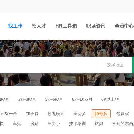
找工作
招人才
HR工具箱
职场资讯
会员中心
选择地区
2K/月
2K~3K/月
3K~5K/月
5K~10K/月
0K以上/月
五险一金
加班费
朝九晚五
美女多
帅哥多
包食宿
快
车贴
房贴
压力小
技术培训
旅游
学到的东西