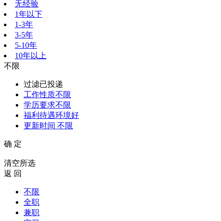
无经验
1年以下
1-3年
3-5年
5-10年
10年以上
不限
过滤已投递
工作性质
不限
学历要求
不限
福利待遇
环境好
更新时间
不限
确 定
清空所选
返 回
不限
全职
兼职