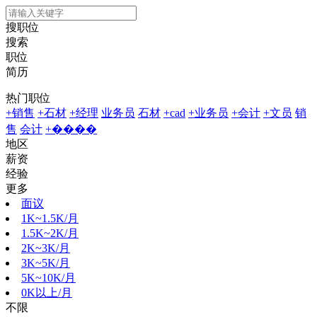
搜职位
搜索
职位
简历
热门职位
+销售
+石材
+经理
业务员
石材
+cad
+业务员
+会计
+文员
销
售
会计
+����
地区
薪资
经验
更多
面议
1K~1.5K/月
1.5K~2K/月
2K~3K/月
3K~5K/月
5K~10K/月
0K以上/月
不限