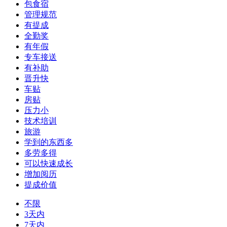
包食宿
管理规范
有提成
全勤奖
有年假
专车接送
有补助
晋升快
车贴
房贴
压力小
技术培训
旅游
学到的东西多
多劳多得
可以快速成长
增加阅历
提成价值
不限
3天内
7天内