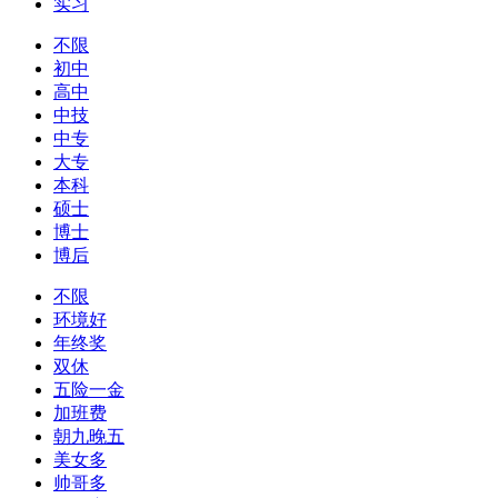
实习
不限
初中
高中
中技
中专
大专
本科
硕士
博士
博后
不限
环境好
年终奖
双休
五险一金
加班费
朝九晚五
美女多
帅哥多