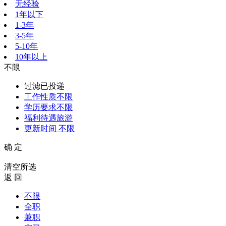
无经验
1年以下
1-3年
3-5年
5-10年
10年以上
不限
过滤已投递
工作性质
不限
学历要求
不限
福利待遇
旅游
更新时间
不限
确 定
清空所选
返 回
不限
全职
兼职