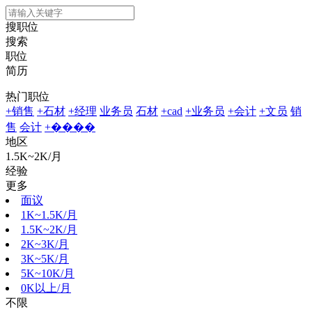
搜职位
搜索
职位
简历
热门职位
+销售
+石材
+经理
业务员
石材
+cad
+业务员
+会计
+文员
销
售
会计
+����
地区
1.5K~2K/月
经验
更多
面议
1K~1.5K/月
1.5K~2K/月
2K~3K/月
3K~5K/月
5K~10K/月
0K以上/月
不限