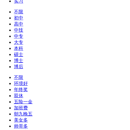
实习
不限
初中
高中
中技
中专
大专
本科
硕士
博士
博后
不限
环境好
年终奖
双休
五险一金
加班费
朝九晚五
美女多
帅哥多