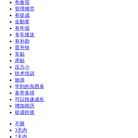
包食宿
管理规范
有提成
全勤奖
有年假
专车接送
有补助
晋升快
车贴
房贴
压力小
技术培训
旅游
学到的东西多
多劳多得
可以快速成长
增加阅历
提成价值
不限
3天内
7天内