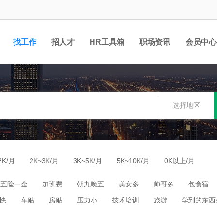
找工作
招人才
HR工具箱
职场资讯
会员中心
选择地区
2K/月
2K~3K/月
3K~5K/月
5K~10K/月
0K以上/月
五险一金
加班费
朝九晚五
美女多
帅哥多
包食宿
快
车贴
房贴
压力小
技术培训
旅游
学到的东西