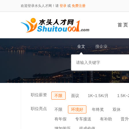
欢迎登录水头人才网！请
登录
或
免费注册
首 页
全文
搜企业
职位薪资
不限
面议
1K~1.5K/月
1.5K~
职位亮点
不限
环境好
年终奖
双休
有年假
专车接送
有补助
晋升
增加阅历
提成价值