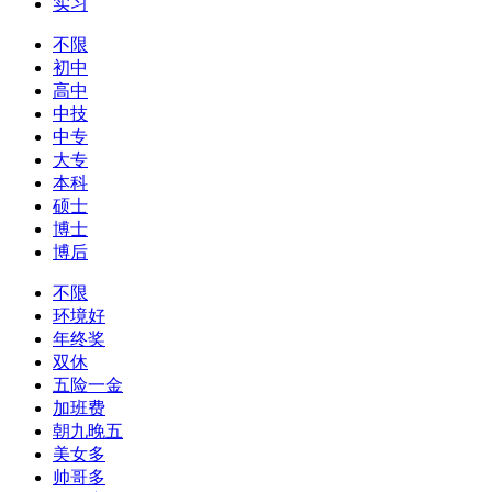
实习
不限
初中
高中
中技
中专
大专
本科
硕士
博士
博后
不限
环境好
年终奖
双休
五险一金
加班费
朝九晚五
美女多
帅哥多