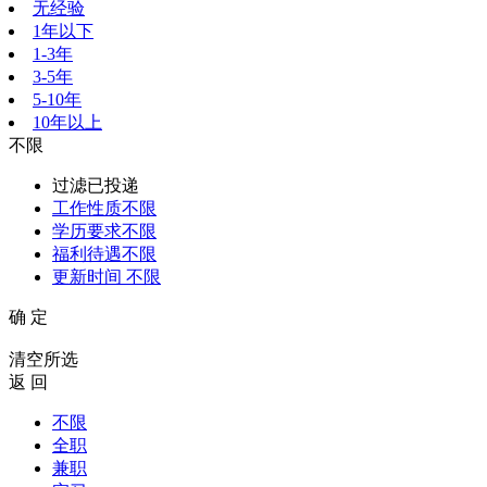
无经验
1年以下
1-3年
3-5年
5-10年
10年以上
不限
过滤已投递
工作性质
不限
学历要求
不限
福利待遇
不限
更新时间
不限
确 定
清空所选
返 回
不限
全职
兼职