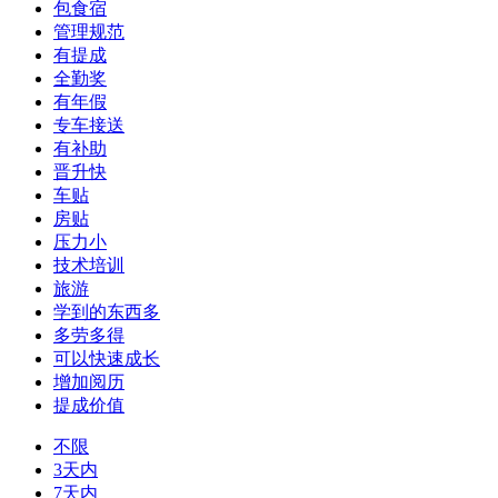
包食宿
管理规范
有提成
全勤奖
有年假
专车接送
有补助
晋升快
车贴
房贴
压力小
技术培训
旅游
学到的东西多
多劳多得
可以快速成长
增加阅历
提成价值
不限
3天内
7天内