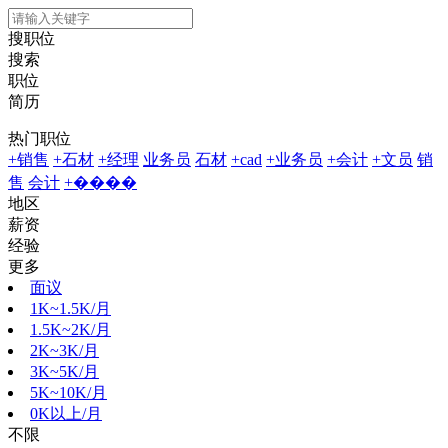
搜职位
搜索
职位
简历
热门职位
+销售
+石材
+经理
业务员
石材
+cad
+业务员
+会计
+文员
销
售
会计
+����
地区
薪资
经验
更多
面议
1K~1.5K/月
1.5K~2K/月
2K~3K/月
3K~5K/月
5K~10K/月
0K以上/月
不限