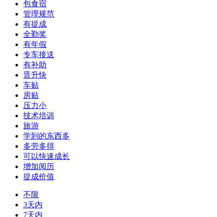
包食宿
管理规范
有提成
全勤奖
有年假
专车接送
有补助
晋升快
车贴
房贴
压力小
技术培训
旅游
学到的东西多
多劳多得
可以快速成长
增加阅历
提成价值
不限
3天内
7天内