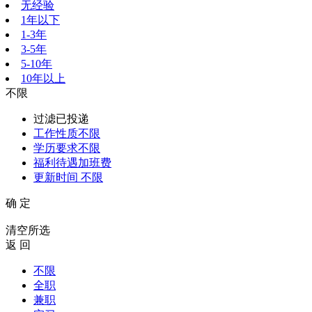
无经验
1年以下
1-3年
3-5年
5-10年
10年以上
不限
过滤已投递
工作性质
不限
学历要求
不限
福利待遇
加班费
更新时间
不限
确 定
清空所选
返 回
不限
全职
兼职