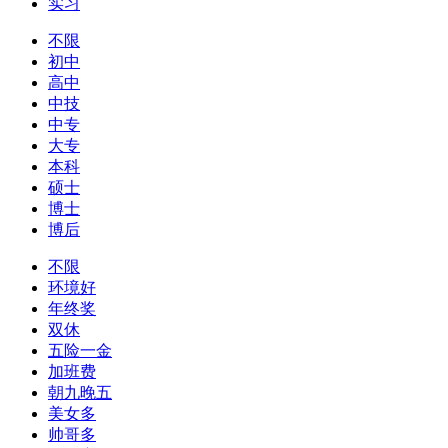
实习
不限
初中
高中
中技
中专
大专
本科
硕士
博士
博后
不限
环境好
年终奖
双休
五险一金
加班费
朝九晚五
美女多
帅哥多