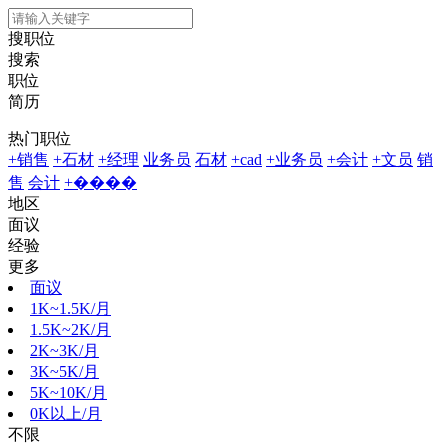
搜职位
搜索
职位
简历
热门职位
+销售
+石材
+经理
业务员
石材
+cad
+业务员
+会计
+文员
销
售
会计
+����
地区
面议
经验
更多
面议
1K~1.5K/月
1.5K~2K/月
2K~3K/月
3K~5K/月
5K~10K/月
0K以上/月
不限