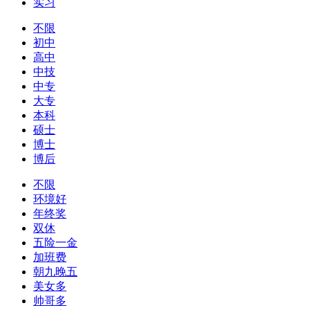
实习
不限
初中
高中
中技
中专
大专
本科
硕士
博士
博后
不限
环境好
年终奖
双休
五险一金
加班费
朝九晚五
美女多
帅哥多