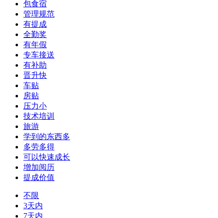
包食宿
管理规范
有提成
全勤奖
有年假
专车接送
有补助
晋升快
车贴
房贴
压力小
技术培训
旅游
学到的东西多
多劳多得
可以快速成长
增加阅历
提成价值
不限
3天内
7天内