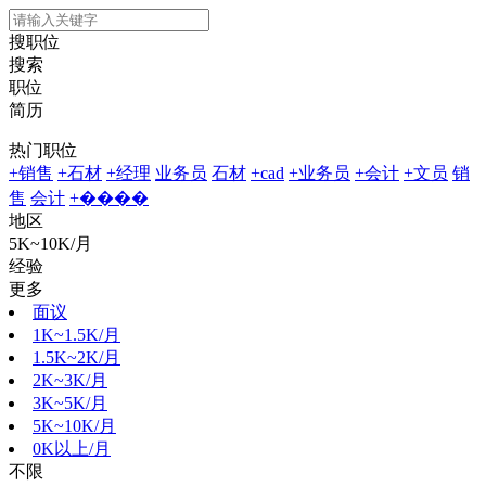
搜职位
搜索
职位
简历
热门职位
+销售
+石材
+经理
业务员
石材
+cad
+业务员
+会计
+文员
销
售
会计
+����
地区
5K~10K/月
经验
更多
面议
1K~1.5K/月
1.5K~2K/月
2K~3K/月
3K~5K/月
5K~10K/月
0K以上/月
不限