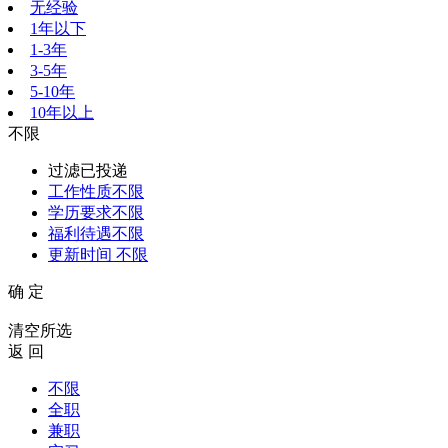
无经验
1年以下
1-3年
3-5年
5-10年
10年以上
不限
过滤已投递
工作性质
不限
学历要求
不限
福利待遇
不限
更新时间
不限
确 定
清空所选
返 回
不限
全职
兼职