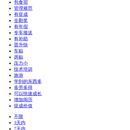
包食宿
管理规范
有提成
全勤奖
有年假
专车接送
有补助
晋升快
车贴
房贴
压力小
技术培训
旅游
学到的东西多
多劳多得
可以快速成长
增加阅历
提成价值
不限
3天内
7天内