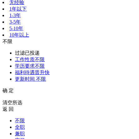
无经验
1年以下
1-3年
3-5年
5-10年
10年以上
不限
过滤已投递
工作性质
不限
学历要求
不限
福利待遇
晋升快
更新时间
不限
确 定
清空所选
返 回
不限
全职
兼职