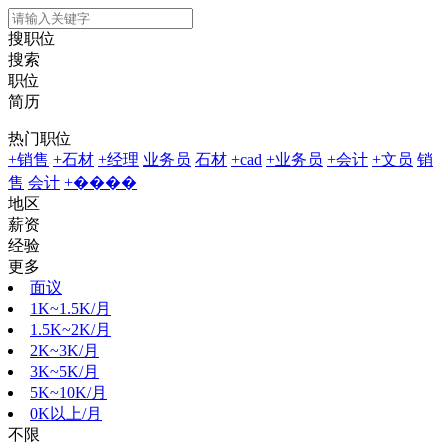
搜职位
搜索
职位
简历
热门职位
+销售
+石材
+经理
业务员
石材
+cad
+业务员
+会计
+文员
销
售
会计
+����
地区
薪资
经验
更多
面议
1K~1.5K/月
1.5K~2K/月
2K~3K/月
3K~5K/月
5K~10K/月
0K以上/月
不限