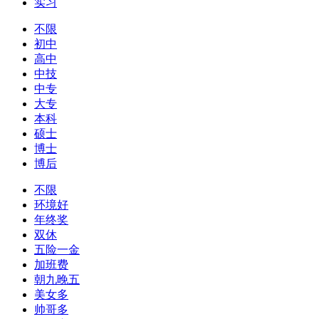
实习
不限
初中
高中
中技
中专
大专
本科
硕士
博士
博后
不限
环境好
年终奖
双休
五险一金
加班费
朝九晚五
美女多
帅哥多